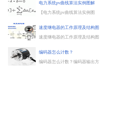
么地方，这里总结了一些判断方
电力系统pv曲线算法实例图解
法，可以采用断开法或仪表法来
判断，均能快速做出判断与处
【电力系统pv曲线算法实例图
理。...
解】系统的潮流方程可用式
（1）表示。式中&lambda;为负
速度继电器的工作原理及结构图
荷增长率，b为负荷增长方式。
说
f(x)－&lambda;.b＝0 (1)
速度继电器的工作原理及结构图
连续潮流法是假设系统处...
说明，速度继电器是反映转速和
转向的继电器，它的主要作用是
编码器怎么计数？
以旋转速度的快慢为指令信号，
与接触器配合实现对电动机的反
编码器怎么计数？编码器输出方
接制动控制。...
波信号，计数器的输入同样为方
波信号。一般接法：编码器的输
出A和B，接到计数器输入的A和
定
B，以实现对编码器输出的方波
信号的计数。计数器可以手动设
置，实现加减计数或增量计数
等。...