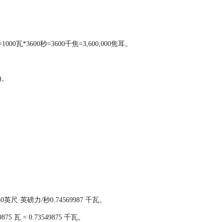
00瓦*3600秒=3600千焦=3,600,000焦耳。
d)。
英尺·英磅力/秒0.74569987 千瓦。
9875 瓦 = 0.73549875 千瓦。