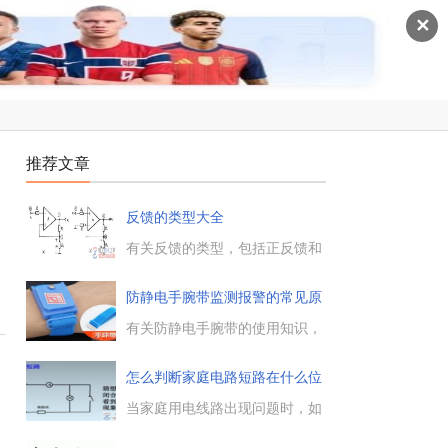
✕
推荐文章
反馈的类型大全
功
有关反馈的类型，包括正反馈和
负反馈，串联反馈和并联反馈，
电压反馈和电流反馈，直流反馈
防静电手腕带监测报警的常见原
和交流反馈，判断引入的是正反
因
馈还是负反馈，可能采用瞬时极
有关防静电手腕带的使用知识，
性法。...
在佩戴防静电手腕带的过程中出
现监测报警信息，灯亮并有报警
怎么判断家庭电路短路在什么位
声音，一般是什么原因引起的，
置
下面一起来了解下。...
当家庭用电线路出现问题时，如
何快速判断电路短路的位置在什