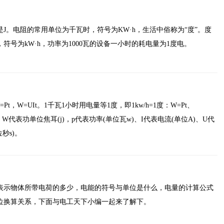
J。电阻的常用单位为千瓦时，符号为KW·h，生活中俗称为“度”。度
符号为kW·h，功率为1000瓦的设备一小时的耗电量为1度电。
Pt，W=UIt。1千瓦1小时用电量等1度，即1kw/h=1度：W=Pt、
IRt。W代表功单位焦耳(j)，p代表功率(单位瓦w)、I代表电流(单位A)、U代
秒s)。
表示物体所带电荷的多少，电能的符号与单位是什么，电量的计算公式
位换算关系，下面与电工天下小编一起来了解下。