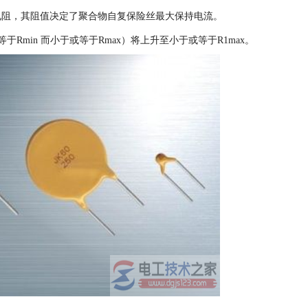
大电阻，其阻值决定了聚合物自复保险丝最大保持电流。
min 而小于或等于Rmax）将上升至小于或等于R1max。