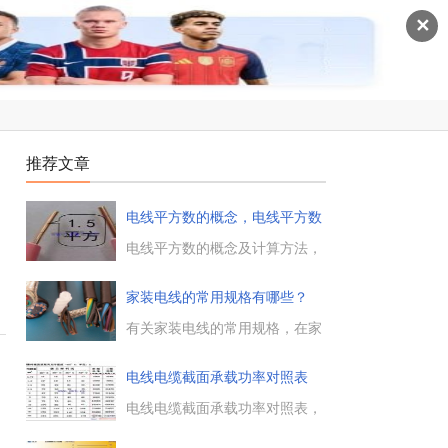
✕
推荐文章
电线平方数的概念，电线平方数
的计
的
电线平方数的概念及计算方法，
几平方是用户根据电线电缆的负
荷来选择电线电缆，计算电线的
家装电线的常用规格有哪些？
半径用求圆形面积的公式，计算
线直径及电缆截面积等的公
有关家装电线的常用规格，在家
式。...
装装修选择电线时，有哪些电线
的规格可供参考，以及在不同的
电线电缆截面承载功率对照表
房间需要的电线规格是什么样
的，电工天下小编带大家来了解
电线电缆截面承载功率对照表，
下。...
不同平方电缆的承载功率大小及