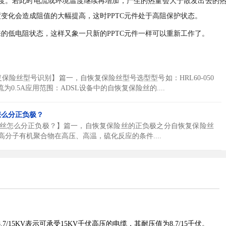
的温度。若此时电流或环境温度继续再增加，产生的热量会大于散发出去的
度变化会造成阻值的大幅提高，这时PPTC元件处于高阻保护状态。
来的低电阻状态，这样又象一只新的PPTC元件一样可以重新工作了。
保险丝型号识别】篇一，自恢复保险丝型号选型型号如：HRL60-050
为0.5A应用范围：ADSL设备中的自恢复保险丝的....
怎么分正负极？
丝怎么分正负极？】篇一，自恢复保险丝的正负极之分自恢复保险丝
分子有机聚合物在高压、高温，硫化反应的条件....
8.7/15KV表示可承受15KV千伏高压的电缆，其耐压值为8.7/15千伏。