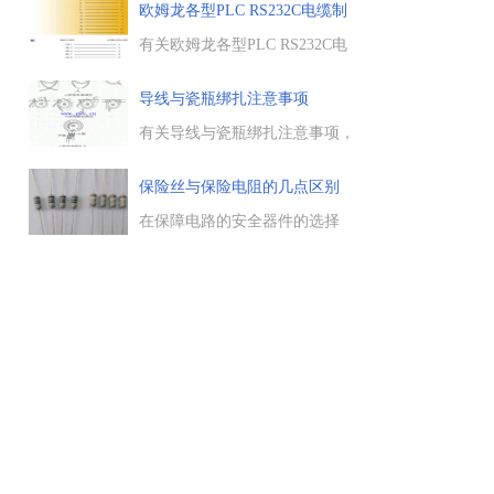
计算方法，国标允许的长期电流
欧姆龙各型PLC RS232C电缆制
是多少，电缆载流量的估算口
作方
诀，以及铝芯绝缘线载流量与截
有关欧姆龙各型PLC RS232C电
面的倍数关系。...
缆制作方法，通过实例了解欧姆
龙各型PLC RS232C电缆接线的
导线与瓷瓶绑扎注意事项
制作方式，需要的朋友参考
下。...
有关导线与瓷瓶绑扎注意事项，
导线与瓷瓶绑扎方法，蝶形绝缘
子上导线的绑扎，分为直线段导
保险丝与保险电阻的几点区别
线在蝶形绝缘子上的绑扎，始终
端支持点在蝶形绝缘子上的绑
在保障电路的安全器件的选择
扎，以及针式绝缘子上导线的绑
上，有些地方选择保险丝，有些
扎操作等。...
地方用到保险电阻，究竟保险丝
与保险电阻有什么区别，这里电
工天下小编与大家谈一谈二者的
区别，供大家学习参考。...