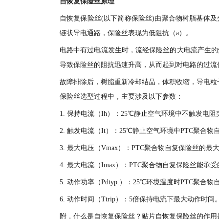
自恢复保险丝原理
自恢复保险丝(以下简称保险丝)由聚合物树脂基体
链状导电通路，保险丝表现为低阻抗（a）。
电路中有过电流发生时，流经保险丝的大电流产生的
导致保险丝的阻抗迅速升高，从而起到对电路的过流
故障排除后，树脂重新冷却结晶，体积收缩，导电粒
保险丝选型过程中，主要涉及以下参数：
1. 保持电流（Ih）：25℃静止空气环境中不触发电
2. 触发电流（It）：25℃静止空气环境中PTC聚
3. 最大电压（Vmax）：PTC聚合物自复保险丝的最
4. 最大电流（Imax）：PTC聚合物自复保险丝能承
5. 动作功率（Pdtyp.）：25℃环境温度时PTC
6. 动作时间（Ttrip）：5倍保持电流下最大动作时间
附，什么是自恢复保险丝？贴片自恢复保险丝的作用