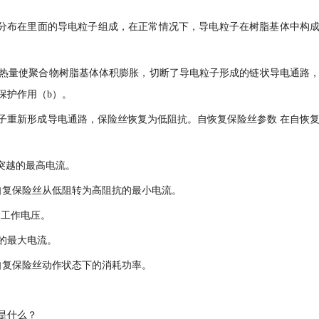
及分布在里面的导电粒子组成，在正常情况下，导电粒子在树脂基体中构
热量使聚合物树脂基体体积膨胀，切断了导电粒子形成的链状导电通路
保护作用（b）。
子重新形成导电通路，保险丝恢复为低阻抗。自恢复保险丝参数 在自恢
阻突越的最高电流。
合物自复保险丝从低阻转为高阻抗的最小电流。
大工作电压。
受的最大电流。
聚合物自复保险丝动作状态下的消耗功率。
。
是什么？