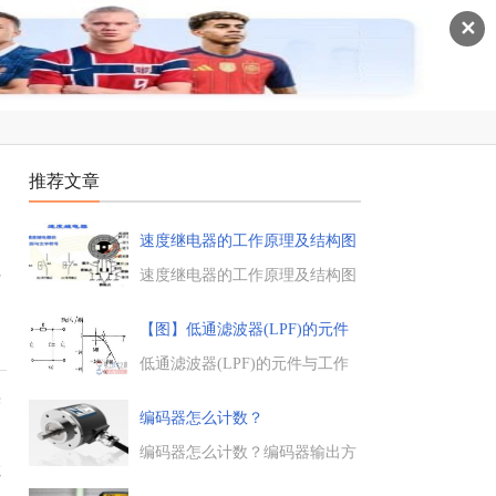
✕
推荐文章
速度继电器的工作原理及结构图
说
理
速度继电器的工作原理及结构图
说明，速度继电器是反映转速和
转向的继电器，它的主要作用是
【图】低通滤波器(LPF)的元件
以旋转速度的快慢为指令信号，
与
与接触器配合实现对电动机的反
低通滤波器(LPF)的元件与工作
接制动控制。...
原理，最简单的低通滤波器由电
果
阻和电容元件构成，一般称为无
编码器怎么计数？
源低通滤波器，一阶低通有源滤
波器的电路图与工作原理，不了
编码器怎么计数？编码器输出方
拉
解的朋友参考下。...
波信号，计数器的输入同样为方