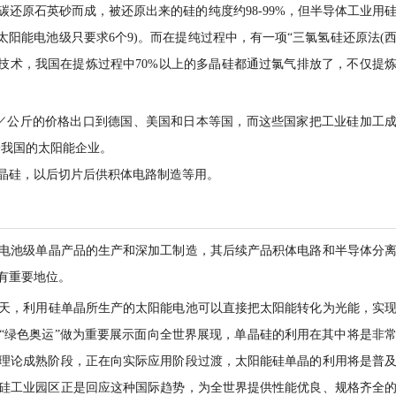
还原石英砂而成，被还原出来的硅的纯度约98-99%，但半导体工业用
太阳能电池级只要求6个9)。而在提纯过程中，有一项“三氯氢硅还原法(
项技术，我国在提炼过程中70%以上的多晶硅都通过氯气排放了，不仅提
／公斤的价格出口到德国、美国和日本等国，而这些国家把工业硅加工
给我国的太阳能企业。
晶硅，以后切片后供积体电路制造等用。
电池级单晶产品的生产和深加工制造，其后续产品积体电路和半导体分
有重要地位。
天，利用硅单晶所生产的太阳能电池可以直接把太阳能转化为光能，实
把“绿色奥运”做为重要展示面向全世界展现，单晶硅的利用在其中将是非
理论成熟阶段，正在向实际应用阶段过渡，太阳能硅单晶的利用将是普
硅工业园区正是回应这种国际趋势，为全世界提供性能优良、规格齐全