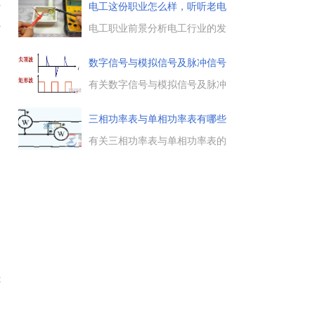
波信号。一般接法：编码器的输
要
电工这份职业怎么样，听听老电
出A和B，接到计数器输入的A和
工是
科
B，以实现对编码器输出的方波
电工职业前景分析电工行业的发
信号的计数。计数器可以手动设
展还是可以的，电工是个万能工
置，实现加减计数或增量计数
种，什么都可以学，什么都可
数字信号与模拟信号及脉冲信号
等。...
干。不过，越是专业知识精深的
的
电工，在电工行业越受欢迎，薪
有关数字信号与模拟信号及脉冲
水也更高。电工分为很多种，比
信号的区别，模拟信号与模拟电
如装修电...
子电路，数字信号和数字(电子)
三相功率表与单相功率表有哪些
电路，以及脉冲信号的定义与作
区
用图解。...
有关三相功率表与单相功率表的
区别，三相功率表用于三相线
路，单相功率表用于单项电路，
这个算是二者的主要区别了。...
硅