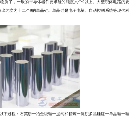
物质了，一般的半导体器件要求硅的纯度六个9以上。大型积体电路的
造出纯度为十二个9的单晶硅。单晶硅是电子电脑、自动控制系统等现代
以下过程：石英砂一冶金级硅一提纯和精炼一沉积多晶硅锭一单晶硅一